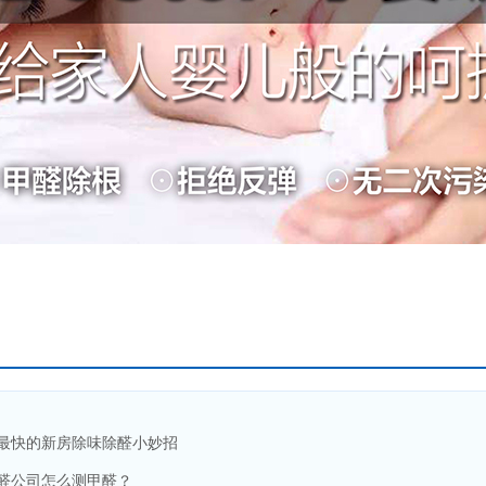
最快的新房除味除醛小妙招
醛公司怎么测甲醛？