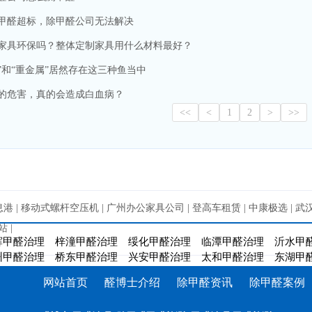
甲醛超标，除甲醛公司无法解决
家具环保吗？整体定制家具用什么材料最好？
”和“重金属”居然存在这三种鱼当中
的危害，真的会造成白血病？
<<
<
1
2
>
>>
息港
|
移动式螺杆空压机
|
广州办公家具公司
|
登高车租赁
|
中康极选
|
武
站
|
辉甲醛治理
梓潼甲醛治理
绥化甲醛治理
临潭甲醛治理
沂水甲
州甲醛治理
桥东甲醛治理
兴安甲醛治理
太和甲醛治理
东湖甲
网站首页
醛博士介绍
除甲醛资讯
除甲醛案例