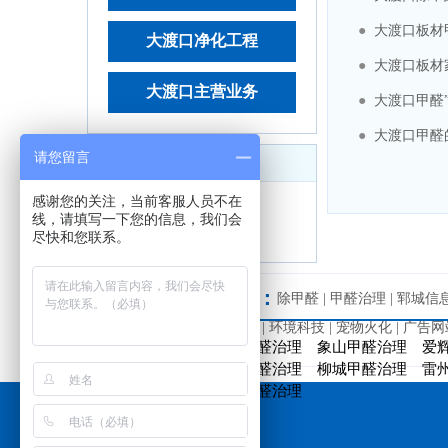
●
大渡口板材
大渡口净化工程
●
大渡口板材
大渡口主营业务
●
大渡口甲醛
●
大渡口甲醛
请您留言
7*24小时热线：
感谢您的关注，当前客服人员不在
4000271016
线，请填写一下您的信息，我们会
17660910423
尽快和您联系。
友情链接：
除甲醛
|
甲醛治理
|
郓城信
费发贴网站
|
南方加盟网
|
环境科技
|
宠物火化
|
广告网
海原甲醛治理
江北甲醛治理
象山甲醛治理
爱
盘山甲醛治理
宝安甲醛治理
柳城甲醛治理
雷
沈阳甲醛治理
桃源甲醛治理