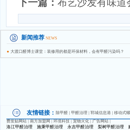
下一篇：
布艺沙发有味道
新闻推荐
NEWS
●
大渡口醛博士课堂：装修用的都是环保材料，会有甲醛污染吗？
友情链接：
除甲醛
|
甲醛治理
|
郓城信息港
|
移动式
费发贴网站
|
南方加盟网
|
环境科技
|
宠物火化
|
广告网站
|
洛江甲醛治理
施秉甲醛治理
永吉甲醛治理
梨树甲醛治理