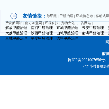
友情链接：
除甲醛
|
甲醛治理
|
郓城信息港
|
移动式
费发贴网站
|
南方加盟网
|
环境科技
|
宠物火化
|
广告网站
|
解放甲醛治理
南召甲醛治理
宜城甲醛治理
云安甲醛治理
大荔甲醛治理
铁西甲醛治理
山城甲醛治理
射洪甲醛治理
阜城甲醛治理
平度甲醛治理
德格甲醛治理
醛博
鲁ICP备2021007656号-1
7*24小时客服热