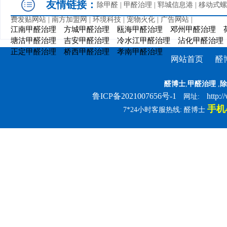
友情链接：
除甲醛
|
甲醛治理
|
郓城信息港
|
移动式螺
费发贴网站
|
南方加盟网
|
环境科技
|
宠物火化
|
广告网站
|
江南甲醛治理
方城甲醛治理
瓯海甲醛治理
邓州甲醛治理
塘沽甲醛治理
吉安甲醛治理
冷水江甲醛治理
沾化甲醛治理
正定甲醛治理
桥西甲醛治理
孝南甲醛治理
网站首页
醛
醛博士
,
甲醛治理
,
除
鲁ICP备2021007656号-1
http:
网址:
手机4
7*24小时客服热线: 醛博士