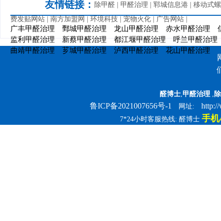
友情链接：
除甲醛
|
甲醛治理
|
郓城信息港
|
移动式螺
费发贴网站
|
南方加盟网
|
环境科技
|
宠物火化
|
广告网站
|
广丰甲醛治理
鄄城甲醛治理
龙山甲醛治理
赤水甲醛治理
监利甲醛治理
新蔡甲醛治理
都江堰甲醛治理
呼兰甲醛治理
曲靖甲醛治理
芗城甲醛治理
泸西甲醛治理
花山甲醛治理
醛博士
,
甲醛治理
,
除
鲁ICP备2021007656号-1
http:
网址:
手机4
7*24小时客服热线: 醛博士